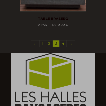
TABLE BRASERO
0,00
€
←
1
2
3
4
→