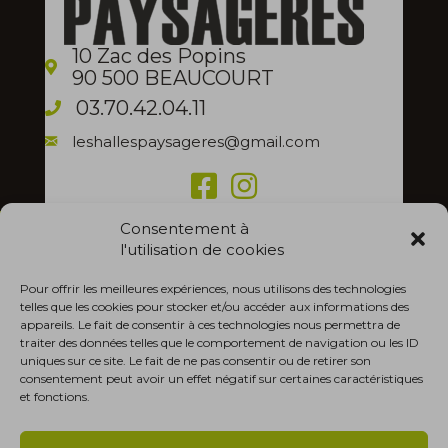
10 Zac des Popins
90 500 BEAUCOURT
03.70.42.04.11
leshallespaysageres@gmail.com
Nos horaires
Consentement à
7h30 - 12h00
l'utilisation de cookies
Lun. - Ven.
13h30 - 17h30
Pour offrir les meilleures expériences, nous utilisons des technologies
telles que les cookies pour stocker et/ou accéder aux informations des
Fermé
Sam. - Dim.
appareils. Le fait de consentir à ces technologies nous permettra de
traiter des données telles que le comportement de navigation ou les ID
uniques sur ce site. Le fait de ne pas consentir ou de retirer son
RECEVOIR NOS MAILS D'INFORMATION
consentement peut avoir un effet négatif sur certaines caractéristiques
et fonctions.