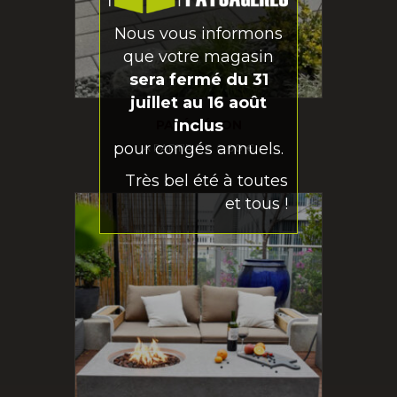
Nous vous informons
que votre magasin
sera fermé du 31
juillet au 16 août
inclus
PAVÉ BÉTON
pour congés annuels.
0,00
€
Très bel été à toutes
et tous !