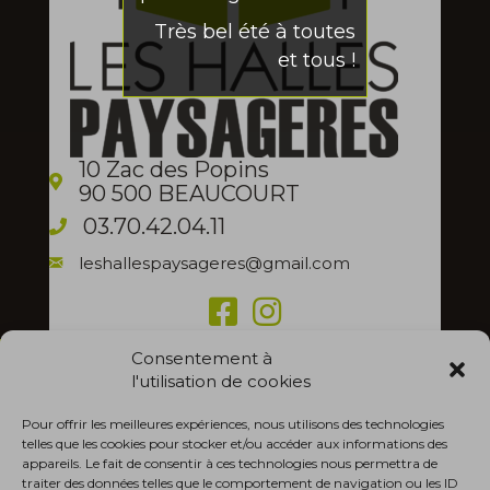
Très bel été à toutes
et tous !
10 Zac des Popins
90 500 BEAUCOURT
03.70.42.04.11
leshallespaysageres@gmail.com
Nos horaires
Consentement à
7h30 - 12h00
l'utilisation de cookies
Lun. - Ven.
13h30 - 17h30
Pour offrir les meilleures expériences, nous utilisons des technologies
telles que les cookies pour stocker et/ou accéder aux informations des
Fermé
Sam. - Dim.
appareils. Le fait de consentir à ces technologies nous permettra de
traiter des données telles que le comportement de navigation ou les ID